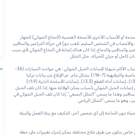
دمة أو الأسباب الأخرى للأنسجة العصبية (النخاع الشوكي) للجهاز
والأعصاب في الشخص السليم. تلعب دورًا في حركة الذراعين والساقين
عين والساقين والدماغ. إذا كان هناك إصابة في النخاع الشوكي لأي سبب
تعد إصابات الحبل الشوكي أكثر شيوعًا عند الرجال البالغين. الأسباب الأكثر شيوعًا لإصابات الحبل الشوكي ؛ هي حوادث السيارات (36-
48٪) ، حوادث العنف (5-29٪) ، السقوط (17-21٪) ، الأنشطة الرياضية والترفيهية (7-16٪). بشكل عام ، تم الإبلاغ عن بيانات تركيا
المنشورة في عام 2000 ، حوادث المرور (48.8٪) ، السقوط (36.5٪) ، إصابات أداة القطع (3.3٪) ، إصابات الأسلحة النارية (1.9٪)
عام ، ترتبط العديد من إصابات الحبل الشوكي بأسباب يمكن الوقاية منها. إذا كان تلف الحبل
لساقين وهذا ما يسمى "الشلل النصفي". إذا كان تلف الحبل الشوكي في
ياة دون الحاجة إلى أي شخص آخر ، للتكيف مع بيئة العمل والبيئة
كل خاص يتكون من طرق علاج مختلفة. يمكن إجراء تغييرات على خطة