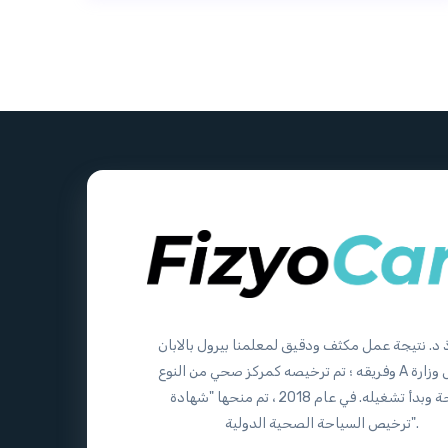
 د. نتيجة عمل مكثف ودقيق لمعلمنا بيرول بالابان
وفريقه ؛ تم ترخيصه كمركز صحي من النوع A من قبل وزارة
الصحة وبدأ تشغيله. في عام 2018 ، تم منحها "شهادة
ترخيص السياحة الصحية الدولية".