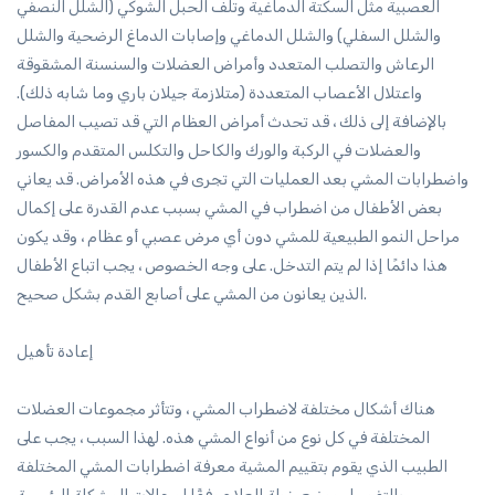
العصبية مثل السكتة الدماغية وتلف الحبل الشوكي (الشلل النصفي
والشلل السفلي) والشلل الدماغي وإصابات الدماغ الرضحية والشلل
الرعاش والتصلب المتعدد وأمراض العضلات والسنسنة المشقوقة
واعتلال الأعصاب المتعددة (متلازمة جيلان باري وما شابه ذلك).
بالإضافة إلى ذلك ، قد تحدث أمراض العظام التي قد تصيب المفاصل
والعضلات في الركبة والورك والكاحل والتكلس المتقدم والكسور
واضطرابات المشي بعد العمليات التي تجرى في هذه الأمراض. قد يعاني
بعض الأطفال من اضطراب في المشي بسبب عدم القدرة على إكمال
مراحل النمو الطبيعية للمشي دون أي مرض عصبي أو عظام ، وقد يكون
هذا دائمًا إذا لم يتم التدخل. على وجه الخصوص ، يجب اتباع الأطفال
الذين يعانون من المشي على أصابع القدم بشكل صحيح.
إعادة تأهيل
هناك أشكال مختلفة لاضطراب المشي ، وتتأثر مجموعات العضلات
المختلفة في كل نوع من أنواع المشي هذه. لهذا السبب ، يجب على
الطبيب الذي يقوم بتقييم المشية معرفة اضطرابات المشي المختلفة