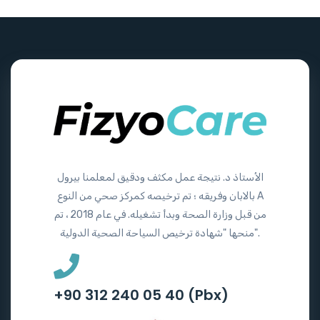
الأستاذ د. نتيجة عمل مكثف ودقيق لمعلمنا بيرول
بالابان وفريقه ؛ تم ترخيصه كمركز صحي من النوع A
من قبل وزارة الصحة وبدأ تشغيله. في عام 2018 ، تم
منحها "شهادة ترخيص السياحة الصحية الدولية".
+90 312 240 05 40 (Pbx)