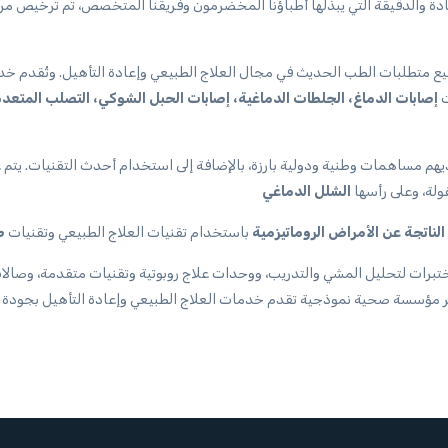
دة والدقيقة التي يبذلها أطباؤنا المخضرمون وفريقنا المتخصص، تم ترخيص مر
مغلقة تبلغ 3000 متر مربع، ويضم جميع متطلبات الطب الحديث في مجال العلاج الطبيعي وإعادة 
ت
إصابات الدماغ، الجلطات الدماغية، إصابات الحبل الشوكي، التصلب المتع
لديهم مساهمات وطنية ودولية بارزة، بالإضافة إلى استخدام أحدث التقنيات. يت
ولة، وعلى رأسها
 الناتجة عن الأمراض الروماتيزمية
باستخدام تقنيات العلاج الطبيعي وتقنيات
تبرات لتحليل المشي والتدريب، ووحدات علاج روبوتية وتقنيات متقدمة، وصالا
ير مؤسسة صحية نموذجية تقدم خدمات العلاج الطبيعي وإعادة التأهيل بجودة 