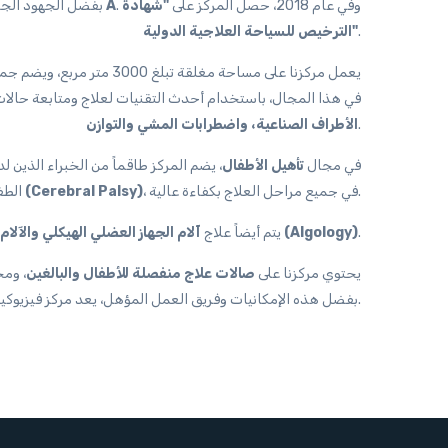
. وفي عام 2018، حصل المركز على
"شهادة
النوع A
بفضل الجهود الجا
.
الترخيص للسياحة العلاجية الدولية"
يعمل مركزنا على مساحة 
في هذا المجال، باستخدام أحدث التقنيات لعلاج ومتابعة حالا
.
الأطراف الصناعية، واضطرابات المشي والتوازن
في مجال
تأهيل الأطفال
، يضم المركز طاقماً من الخبراء الذين 
، في جميع مراحل العلاج بكفاءة عالية.
الشلل الدماغي (Cerebral Palsy)
الطف
.
طب الألم (Algology)
يتم أيضاً علاج
آلام الجهاز العضلي الهيكلي والآلام
يحتوي مركزنا على
صالات علاج منفصلة للأطفال والبالغين
، ومخ
.
بفضل هذه الإمكانيات وفريق العمل المؤهل، يعد مركز فيزيوك