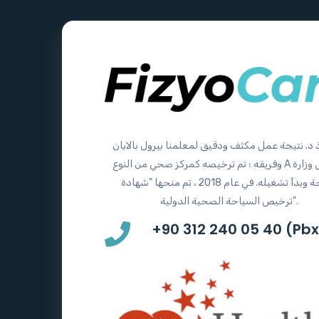
 د. نتيجة عمل مكثف ودقيق لمعلمنا بيرول بالابان
وفريقه ؛ تم ترخيصه كمركز صحي من النوع A من قبل وزارة
الصحة وبدأ تشغيله. في عام 2018 ، تم منحها "شهادة
ترخيص السياحة الصحية الدولية".
+90 312 240 05 40 (Pbx