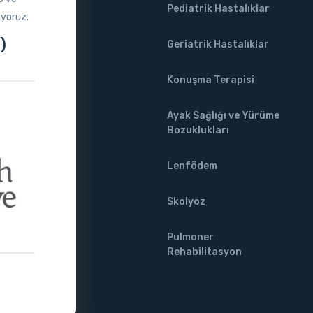
Pediatrik Hastalıklar
uyoruz.
)
Geriatrik Hastalıklar
Konuşma Terapisi
Ayak Sağlığı ve Yürüme
Bozuklukları
Lenfödem
Skolyoz
Pulmoner
Rehabilitasyon