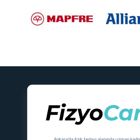
Ankara’da fizik tedavi alanında uzman kadr