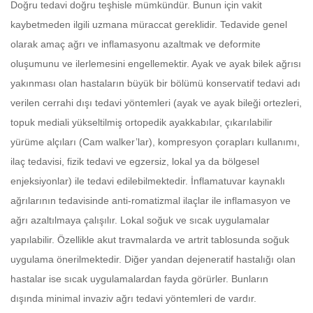
Doğru tedavi doğru teşhisle mümkündür. Bunun için vakit
kaybetmeden ilgili uzmana müraccat gereklidir. Tedavide genel
olarak amaç ağrı ve inflamasyonu azaltmak ve deformite
oluşumunu ve ilerlemesini engellemektir. Ayak ve ayak bilek ağrısı
yakınması olan hastaların büyük bir bölümü konservatif tedavi adı
verilen cerrahi dışı tedavi yöntemleri (ayak ve ayak bileği ortezleri,
topuk mediali yükseltilmiş ortopedik ayakkabılar, çıkarılabilir
yürüme alçıları (Cam walker’lar), kompresyon çorapları kullanımı,
ilaç tedavisi, fizik tedavi ve egzersiz, lokal ya da bölgesel
enjeksiyonlar) ile tedavi edilebilmektedir. İnflamatuvar kaynaklı
ağrılarının tedavisinde anti-romatizmal ilaçlar ile inflamasyon ve
ağrı azaltılmaya çalışılır. Lokal soğuk ve sıcak uygulamalar
yapılabilir. Özellikle akut travmalarda ve artrit tablosunda soğuk
uygulama önerilmektedir. Diğer yandan dejeneratif hastalığı olan
hastalar ise sıcak uygulamalardan fayda görürler. Bunların
dışında minimal invaziv ağrı tedavi yöntemleri de vardır.