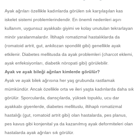
Ayak ağrıları özellikle kadınlarda görülen sık karşılaşılan kas
iskelet sistemi problemlerindendir. En önemli nedenleri aşırı
kullanım, uygunsuz ayakkabı giyimi ve kolay unutulan tekrarlayan
minör yaralanmalardır. İltihaplı romatizmal hastalıklarda da
(romatoid artrit, gut, ankilozan spondilit gibi) genellikle ayak
etkilenir. Diabetes mellitusda da ayak problemleri (charcot eklemi,
ayak enfeksiyonları, diabetik nöropati gibi) görülebilir.
Ayak ve ayak bileği ağrıları kimlerde görülür?
Ayak ve ayak bilek ağrısına her yaş grubunda rastlamak
mümkündür. Ancak özellikle orta ve ileri yaşta kadınlarda daha sık
görülür. Sporcularda, dansçılarda, yüksek topuklu, ucu dar
ayakkabı giyenlerde, diabetes mellituslu, iltihaplı romatizmal
hastalığı (gut, romatoid artrit gibi) olan hastalarda, pes planus,
pes kavus gibi konjenital ya da kazanılmış ayak deformiteleri olan
hastalarda ayak ağrıları sık görülür.