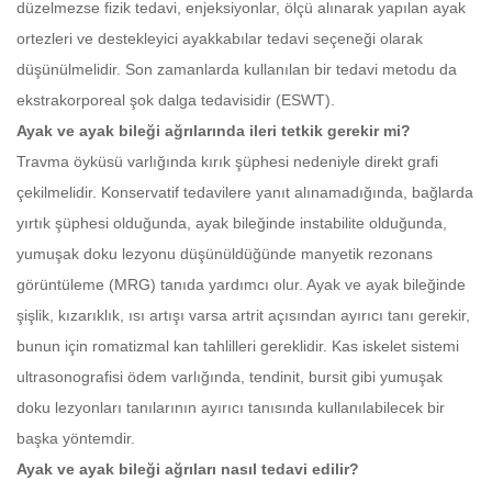
düzelmezse fizik tedavi, enjeksiyonlar, ölçü alınarak yapılan ayak
ortezleri ve destekleyici ayakkabılar tedavi seçeneği olarak
düşünülmelidir. Son zamanlarda kullanılan bir tedavi metodu da
ekstrakorporeal şok dalga tedavisidir (ESWT).
Ayak ve ayak bileği ağrılarında ileri tetkik gerekir mi?
Travma öyküsü varlığında kırık şüphesi nedeniyle direkt grafi
çekilmelidir. Konservatif tedavilere yanıt alınamadığında, bağlarda
yırtık şüphesi olduğunda, ayak bileğinde instabilite olduğunda,
yumuşak doku lezyonu düşünüldüğünde manyetik rezonans
görüntüleme (MRG) tanıda yardımcı olur. Ayak ve ayak bileğinde
şişlik, kızarıklık, ısı artışı varsa artrit açısından ayırıcı tanı gerekir,
bunun için romatizmal kan tahlilleri gereklidir. Kas iskelet sistemi
ultrasonografisi ödem varlığında, tendinit, bursit gibi yumuşak
doku lezyonları tanılarının ayırıcı tanısında kullanılabilecek bir
başka yöntemdir.
Ayak ve ayak bileği ağrıları nasıl tedavi edilir?