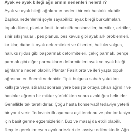
Ayak ve ayak bileği ağrılarının nedenleri nelerdir?
Ayak ve ayak bileği ağrılarının nedeni bir çok hastalık olabilir.
Başlıca nedenlerini şöyle sayabiliriz: ayak bileği burkulmaları,
topuk dikeni, plantar fasiit, tendinit/tenosinovitler, bursitler, artritler,
sinir sıkışmaları, pes planus, pes kavus gibi ayak ark problemleri,
kırıklar, diabetik ayak deformiteleri ve ülserleri, halluks valgus,
halluks rijidus gibi başparmak deformiteleri, çekiç parmak, pençe
parmak gibi diğer parmakların deformiteleri ayak ve ayak bileği
ağrılarına neden olabilir. Plantar Fasiit orta ve ileri yaşta topuk
ağrısının en önemli nedenidir. Tipik bulgusu sabah yataktan
kalkışta veya istirahat sonrası yere basışta ortaya çıkan ağrıdır ve
hastalar ağrının bir miktar yürüdükten sonra azaldığını belirtirler.
Genellikle tek taraflıdırlar. Çoğu hasta konservatif tedaviye yeterli
bir yanıt verir. Tedavinin ilk aşaması aşil tendonu ve plantar fasiya
için basit germe egzersizleridir. Buz ve masaj da etkili olabilir.
Reçete gerektirmeyen ayak ortezleri de tavsiye edilmektedir. Ağrı