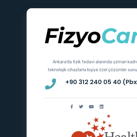
Ankara’da fizik tedavi alanında uzman kadr
teknolojik cihazlarla kişiye özel çözümler sun
+90 312 240 05 40 (Pbx