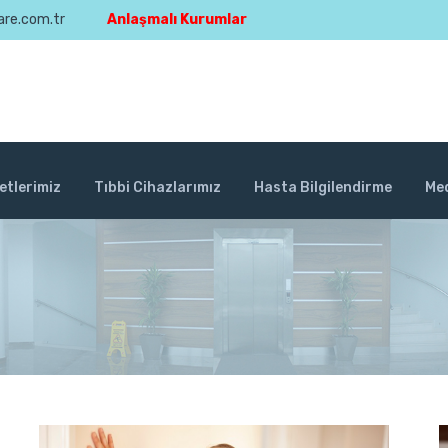
are.com.tr
Anlaşmalı Kurumlar
etlerimiz
Tıbbi Cihazlarımız
Hasta Bilgilendirme
Me