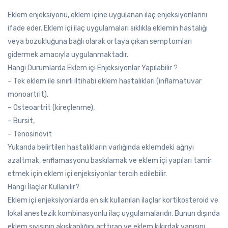
Eklem enjeksiyonu, eklem içine uygulanan ilaç enjeksiyonlarını
ifade eder. Eklem içi ilaç uygulamaları sıklıkla eklemin hastalığı
veya bozukluğuna bağlı olarak ortaya çıkan semptomları
gidermek amacıyla uygulanmaktadır.
Hangi Durumlarda Eklem içi Enjeksiyonlar Yapılabilir ?
– Tek eklem ile sınırlı iltihabi eklem hastalıkları (inflamatuvar
monoartrit),
– Osteoartrit (kireçlenme),
– Bursit,
– Tenosinovit
Yukarıda belirtilen hastalıkların varlığında eklemdeki ağrıyı
azaltmak, enflamasyonu baskılamak ve eklem içi yapıları tamir
etmek için eklem içi enjeksiyonlar tercih edilebilir.
Hangi İlaçlar Kullanılır?
Eklem içi enjeksiyonlarda en sık kullanılan ilaçlar kortikosteroid ve
lokal anestezik kombinasyonlu ilaç uygulamalarıdır. Bunun dışında
eklem sıvısının akışkanlığını arttıran ve eklem kıkırdak yapısını