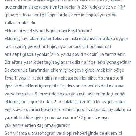
güçlendiren viskosuplementer ilaçlar, % 25’lik dekstroz ve PRP
(plazma deriveleri) gibi ajanlarda eklem içi enjeksiyonlarda
kullanılmaktadır.
Eklem İçi Enjeksiyon Uygulaması Nasıl Yapılır?
Eklem içi uygulamalar enfeksiyon riski nedeniyle mutlaka uygun
cilt hazırlığı gerektirir. Enjeksiyon öncesi cilt bölgesi, cilt
antiseptiği solüsyonlar (alkol ya da povidin-iodin) ile temizlenir.
Diz altına yastık desteği sağlanarak diz hafifçe fleksiyona getirilir.
Doktorunuz tarafından eklem içi bölgeye girebilmek için bölge
tespiti yapılır. Hedef girişim noktası belirlendikten sonra steril
iğne ile diz eklemi içine girilir. Enjeksiyon öncesi dizde fazla sıvı
varsa boşaltılır. Sonrasında enjeksiyon için belirlenen ilaç içeriği
eklem içine enjekte edilir. 3-5 dakika süren kısa bir uygulamadır.
Enjeksiyon sonrası hekimin tercihine göre dize bandaj uygulaması
yapılabilir. Diz enjeksiyonundan sonra 1-2 gün dize aşırı
yüklenmelerden kaçınmak gerekir.
Son yıllarda ultrasonografi ve skopi rehberliğinde de eklem içi