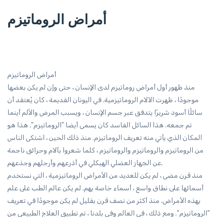
أمراض الروماتيزم
أمراض الروماتيزم
منذ ظهور أول أمراض روماتيزم لدى الإنسان ، حتى وإن لم يكن بعضها
موجودًا ، ظهرت الآلام الروماتيزمية. في اليونان القديمة ، كان يُعتقد أن
سائلًا أسود شريرًا يتدفق عبر جسم الإنسان ، ويسبب المرض والألم أينما
تم جمعه. هذا السائل الفاسد كان يسمى أيضا "الروماتيزم". هذا هو
المكان الذي يأتي منه تعريف الروماتيزم. منذ ذلك الحين ، اشتكى الناس
من الروماتيزم والروماتيزم والروماتيزم ، كلما شعروا بآلام وحرائق ناجمة
عن الجهاز العضلي الهيكلي في أذرعهم وأرجلهم وجذعهم.
منذ قرن مضى ، لم يكن للعديد من الأمراض الروماتيزمية ، التي نستخدم
أسمائها على نطاق واسع ، أسماء خاصة بهم. لم يكن عالم الطب على علم
بهذه الأمراض. منذ أكثر من نصف قرن بقليل لم يكن موجودًا في تعريف
"الروماتيزم". ومع ذلك ، في العالم وفي بلدنا ، تم تطبيق العلاج الطبيعي من