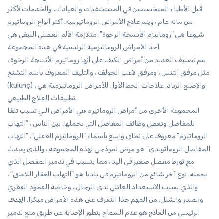
قبل الأطباء المتخصصين في المستشفيات والعيادات والخدمات لأكثر
من مائة عام ، ويتم علاج الأمراض الروماتيزمية. أكثر أنواع الروماتيزم
شيوعا هي "روماتيزم الأنسجة الرخوة". متلازمة الألم العضلي الليفي هي
أحد الأمراض الروماتيزمية الرئيسية في هذه المجموعة.
يتم تصنيف العديد من أمراض الكتف على أنها روماتيزم الأنسجة الرخوة ،
مثل مرفق التنس ، ومرفق لاعب الجولف ، والتليف المعروف باسم التشنج
(kulunç) ، والإصبع الزناد. علاجات الخط الأول للأمراض الروماتيزمية هي
تطبيقات العلاج الطبيعي.
المجموعة الأخرى من أمراض الروماتيزم هي الأمراض التي تسبب تلفًا
للمفاصل وتعطل وظائف المفاصل التي تحملها. بين الناس ، "التهاب
الروماتيزم" معروف على نطاق واسع بأسماء "الروماتيزم الفعلي". "التهاب
المفاصل الروماتويدي" هو مرض نموذجي لهذه المجموعة ، والذي يحدث
مع تورط مفصل صغير في اليد ، مما يتسبب في تدمير المفصل الذي
يحمله. نوع آخر شائع من الروماتيزم في بلدنا هو "التهاب الفقار اللاصق" ،
والذي يسبب الاستعداد العائلي لدى الرجال ، وخاصة العمود الفقري
والصدر والشلل. من المهم جدًا التعرف على هذه الأمراض مبكرًا. الهدف
الرئيسي من العلاج هو عدم السماح بتطور الإصابة عن طريق منع تدمير