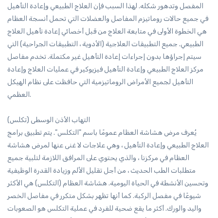
المفصل وتدهور شكله. لهذا السبب فإن العلاج الطبيعي وإعادة التأهيل
في جميع حالات روماتيزم المفاصل والعضلات التي تحمل أنسجة العظام
هي الخطوة الأولى في متابعة العلاج من قبل أخصائي إعادة تأهيل العلاج
الطبيعي. جميع التطبيقات العلاجية (الأدوية ، التطبيقات الجراحية) التي
سيتم إجراؤها بدون إجراءات إعادة التأهيل غير مكتملة. تخدم مفاصل
مركز العلاج الطبيعي وإعادة التأهيل فيزيوكير في عمليات العلاج وإعادة
التأهيل لجميع الأمراض الروماتيزمية التي حافظت على نظام الهيكل
العظمي.
التهاب الأذن الوسطى (تكلس)
يُعرف مرض هشاشة العظام عمومًا باسم "التكلس". يتم تطبيق برامج
العلاج الطبيعي وإعادة التأهيل ، وهي علاجات لا غنى عنها لمرض هشاشة
العظام في مركزنا ، والذي يحتوي على المرافق اللازمة لتلبية جميع
متطلبات الطب الحديث ، من أجل تقليل الألم وزيادة القدرة الوظيفية
وتحسين الأنشطة في الحياة اليومية. هشاشة العظام (التكلس) هي الأكثر
شيوعًا في مفصل الركبة. كما أنها تظهر بشكل متكرر في مفاصل الخصر
واليد والورك. أكثر ما يقع ضحية للفرد في عملية التكلس هو الصعوبات